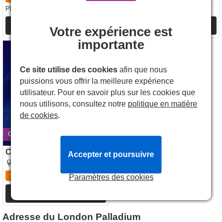
London Palladium
102.99€
Places
à partir de
Plus D'infos
Plus D'infos
Votre expérience est
importante
Cinderella, Londres
Ce site utilise des cookies
afin que nous
puissions vous offrir la meilleure expérience
utilisateur. Pour en savoir plus sur les cookies que
nous utilisons, consultez notre
politique en matière
de cookies
.
Ouvre le 5 déc. 2026
Cinderella
Accepter et poursuivre
London Palladium
2.8
6
avis
Paramètres des cookies
Plus D'infos
Adresse du London Palladium