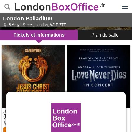
Menu
London Palladium
8 Argyll Street
,
London
,
W1F 7TF
Tickets et Informations
Plan de salle
Jesus Christ Superstar
Love Never Dies in Concert,
(London Palladium), Londres
Londres
Ouvre le 16 oct. 2026
Jesus Christ Superstar
Love Never Dies in
(London Palladium)
Concert
London Palladium
4.7
54
avis