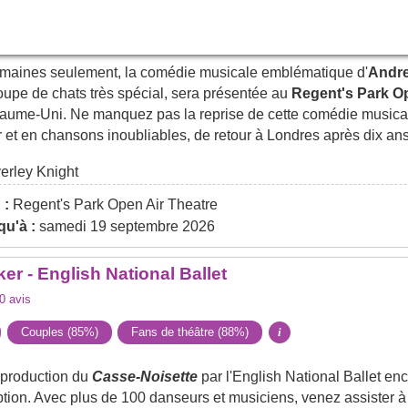
5
avis
maines seulement, la comédie musicale emblématique d'
Andr
groupe de chats très spécial, sera présentée au
Regent's Park Op
yaume-Uni. Ne manquez pas la reprise de cette comédie music
 et en chansons inoubliables, de retour à Londres après dix an
rley Knight
 :
Regent's Park Open Air Theatre
u'à :
samedi 19 septembre 2026
er - English National Ballet
0
avis
Couples (85%)
Fans de théâtre (88%)
i
 production du
Casse-Noisette
par l'English National Ballet enc
ption. Avec plus de 100 danseurs et musiciens, venez assister à