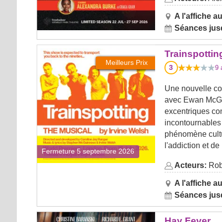
A l'affiche au
Séances jusq
Trainspotting The Musical
Trainspottin
Meilleurs Prix
3
9
a
Une nouvelle com
avec Ewan McG
excentriques co
incontournables 
phénomène cultur
l'addiction et de
Fermeture 5 septembre 2026
Acteurs:
Rob
A l'affiche au
Séances jusq
Hay Fever
Hay Fever