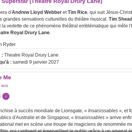
 Superstar (Theatre Royal Drury Lane)
era d'
Andrew Lloyd Webber
et
Tim Rice
, qui suit Jésus-Chris
us grandes sensations culturelles du théâtre musical.
Tim Shead
t la vedette de ce phénomène théâtral emblématique qui mêle l'
atre Royal Drury Lane
.
 Ryder
 :
Theatre Royal Drury Lane
u'à :
samedi 9 janvier 2027
e Me
avis
i
ranchise à succès mondiale de Lionsgate, «
Insaisissables
», et 
ublics d'Australie et de Singapour, «
Insaisissables
» arrive enf
ernational met en scène une troupe de magiciens de renommée m
film, qui captivent et émerveillent le public grâce à un arsenal é