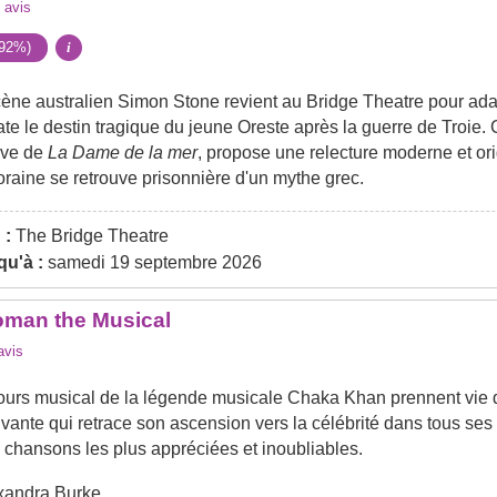
avis
(92%)
i
cène australien Simon Stone revient au Bridge Theatre pour ada
late le destin tragique du jeune Oreste après la guerre de Troie.
tive de
La Dame de la mer
, propose une relecture moderne et ori
raine se retrouve prisonnière d'un mythe grec.
 :
The Bridge Theatre
u'à :
samedi 19 septembre 2026
oman the Musical
vis
rcours musical de la légende musicale Chaka Khan prennent vie 
ante qui retrace son ascension vers la célébrité dans tous ses 
 chansons les plus appréciées et inoubliables.
xandra Burke