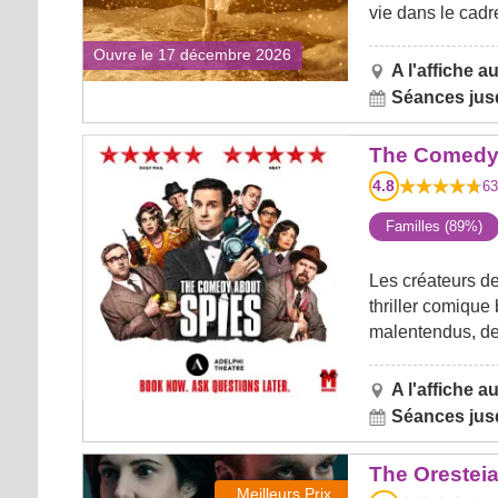
vie dans le cad
Ouvre le 17 décembre 2026
A l'affiche au
Séances jusq
The Comedy About Spies
The Comedy
4.8
63
Familles (89%)
Les créateurs d
thriller comique
malentendus, de 
A l'affiche au
Séances jusq
The Oresteia
The Orestei
Meilleurs Prix