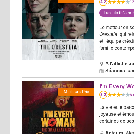
4.2
12
Fans de théâtre 
Le metteur en s
Oresteia
, qui re
et l'équipe créa
famille contempo
A l'affiche au
Séances jusq
I'm Every Woman the Musical
I'm Every W
Meilleurs Prix
3.2
5
a
La vie et le pa
joyeuse et émouv
certaines de ses
Acteurs:
Ale