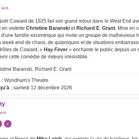
avis
oël Coward de 1925 fait son grand retour dans le West End av
t en vedette
Christine Baranski
et
Richard E. Grant
. Mise en 
re d'une famille excentrique qui invite un groupe de malheureu
n week-end de chaos, de quiproquos et de situations embarras
 drôles de Coward,
«
Hay Fever
»
enchante le public depuis un 
rir cette comédie de mœurs irrésistible.
stine Baranski, Richard E. Grant
 :
Wyndham's Theatre
u'à :
samedi 12 décembre 2026
ty
vis
i
oire et féroce de
Mike Leigh
, qui explore la vie de banlieue, le