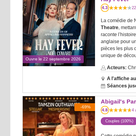
4.3
22
La comédie de N
Theatre
, mettan
raconte l'histoi
anglaise pour u
pièces les plus
unique de découv
Ouvre le 22 septembre 2026
Acteurs:
Chri
A l'affiche au
Séances jusq
Abigail's Party
Abigail's Par
-69%
4.8
4
a
Couples (100%)
Cette comédie n