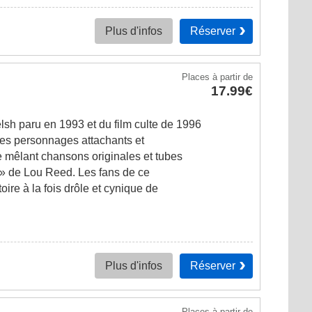
Réserver
Plus d'infos
Places
à partir de
17.99€
sh paru en 1993 et du film culte de 1996
es personnages attachants et
 mêlant chansons originales et tubes
» de Lou Reed. Les fans de ce
ire à la fois drôle et cynique de
Réserver
Plus d'infos
Places
à partir de