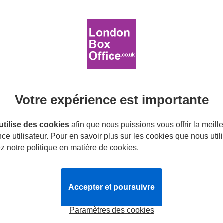
 et de récits.
 :
London Coliseum
u'à :
dimanche 6 septembre 2026
ories: Barmy Britain - The Best Bits
avis
Votre expérience est importante
i
 utilise des cookies
afin que nous puissions vous offrir la meill
te qui se moque tendrement de l'histoire prend vie sur la scène
ce utilisateur. Pour en savoir plus sur les cookies que nous util
ilm, la série hilarante pour enfants de Terry Deary bénéficie de 
ez notre
politique en matière de cookies
.
éros musicaux mettant en scène des personnages historiques 
Accepter et poursuivre
 :
Apollo Theatre
u'à :
lundi 31 août 2026
Paramètres des cookies