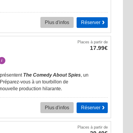
Réserver
Plus d'infos
Places
à partir de
17.99€
i
présentent
The Comedy About Spies
, un
 Préparez-vous à un tourbillon de
nouvelle production hilarante.
Réserver
Plus d'infos
Places
à partir de