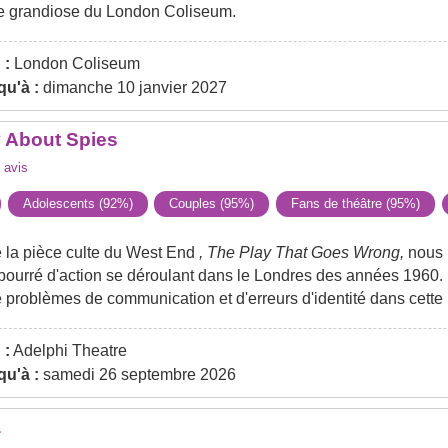
re grandiose du London Coliseum.
 :
London Coliseum
u'à :
dimanche 10 janvier 2027
 About Spies
avis
Adolescents (92%)
Couples (95%)
Fans de théâtre (95%)
e la pièce culte du West End
, The Play That Goes Wrong,
nous 
 bourré d'action se déroulant dans le Londres des années 1960.
problèmes de communication et d'erreurs d'identité dans cette 
 :
Adelphi Theatre
u'à :
samedi 26 septembre 2026
a