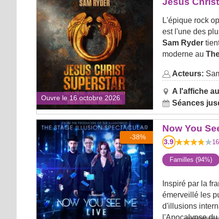
Jesus Christ
Royal Drury Lane)
L'épique rock op
est l'une des pl
Sam Ryder
tien
moderne au
The
Acteurs:
Sam
A l'affiche au
Ouvre le 16 octobre 2026
Séances jusq
Now You See Me
Now You Se
-38%
3.9
16
Familles (94%)
Inspiré par la f
émerveillé les p
d'illusions int
l'Apocalypse du 