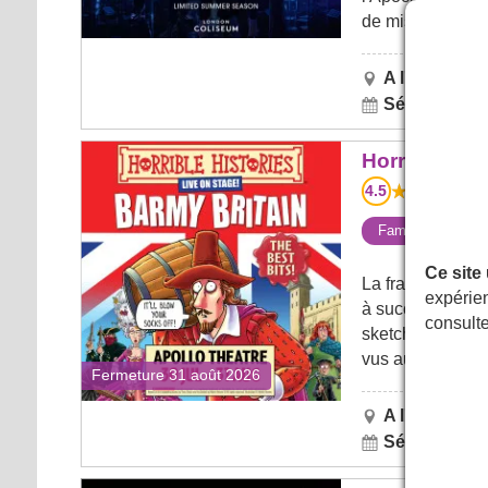
de mise en scène
A l'affiche au
Séances jusq
Horrible Histories: Barmy Britain -
Horrible Hist
The Best Bits
4.5
11
Familles (91%)
Ce site
La franchise cul
expérien
à succès et un f
consult
sketches et num
vus auparavant.
Fermeture 31 août 2026
A l'affiche au
Séances jusq