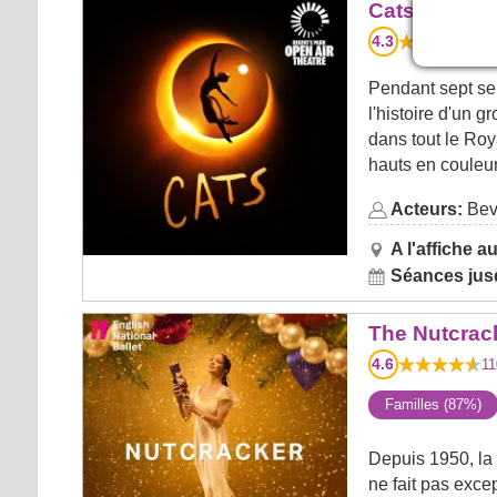
Cats
Cats
4.3
26
Pendant sept se
l'histoire d'un 
dans tout le Ro
hauts en couleur
Acteurs:
Beve
A l'affiche au
Séances jusq
The Nutcracker - English
The Nutcrack
National Ballet
4.6
11
Familles (87%)
Depuis 1950, la
ne fait pas exce