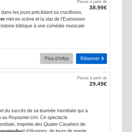
Places
à partir de
38.99€
t dans les jours précédant sa crucifixion,
er
met en scène et la star de l'Eurovision
histoire biblique à une comédie musicale
Réserver
Plus d'infos
Places
à partir de
29.49€
fort du succès de sa tournée mondiale qui a
in au Royaume-Uni. Ce spectacle
ondiale, inspirée
des Quatre Cavaliers
de
poustouflant d'illusions, de tours de magie,