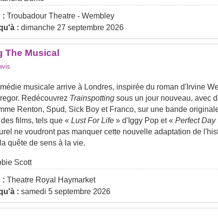
 :
Troubadour Theatre - Wembley
u'à :
dimanche 27 septembre 2026
g The Musical
vis
édie musicale arrive à Londres, inspirée du roman d'Irvine Wel
regor. Redécouvrez
Trainspotting
sous un jour nouveau, avec d
mme Renton, Spud, Sick Boy et Franco, sur une bande originale
des films, tels que «
Lust For Life
» d'Iggy Pop et «
Perfect Day
el ne voudront pas manquer cette nouvelle adaptation de l'histo
 la quête de sens à la vie.
bie Scott
 :
Theatre Royal Haymarket
u'à :
samedi 5 septembre 2026