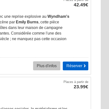
42.49€
ec une reprise explosive au
Wyndham's
scène par
Emily Burns
, cette pièce
x hôtes dans leur maison de campagne
santes. Considérée comme l'une des
siècle ; ne manquez pas cette occasion
Réserver
Plus d'infos
Places
à partir de
23.99€
s classes sociales, le matérialisme et les