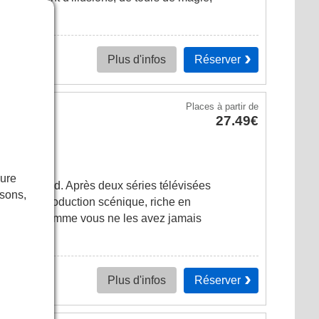
Réserver
Plus d'infos
Places
à partir de
27.49€
eure
 du West End. Après deux séries télévisées
isons,
sa propre production scénique, riche en
célèbres comme vous ne les avez jamais
Réserver
Plus d'infos