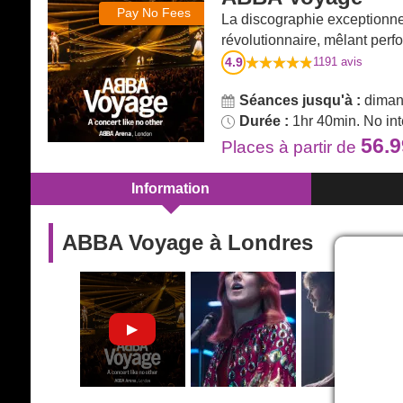
Pay No Fees
La discographie exceptionne
révolutionnaire, mêlant perf
4.9
1191
avis
Séances jusqu'à :
dimanc
Durée :
1hr 40min. No int
56.
Places
à partir de
Information
ABBA Voyage à Londres