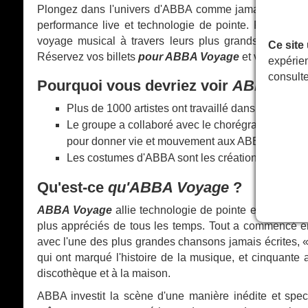
Plongez dans l'univers d'ABBA comme jamais aupar
performance live et technologie de pointe. Rejoignez
voyage musical à travers leurs plus grands succès e
Ce site
Réservez vos billets
pour ABBA Voyage
et vivez le me
expérien
consult
Pourquoi vous devriez voir
ABBA Voy
Plus de 1000 artistes ont travaillé dans quatre s
Le groupe a collaboré avec le chorégraphe de re
pour donner vie et mouvement aux ABBAtars. Leur
Les costumes d'ABBA sont les créations originales
Qu'est-ce
qu'ABBA Voyage
?
ABBA Voyage
allie technologie de pointe et éclairag
plus appréciés de tous les temps. Tout a commencé e
avec l'une des plus grandes chansons jamais écrites, «
qui ont marqué l'histoire de la musique, et cinquante 
discothèque et à la maison.
ABBA investit la scène d'une manière inédite et spec