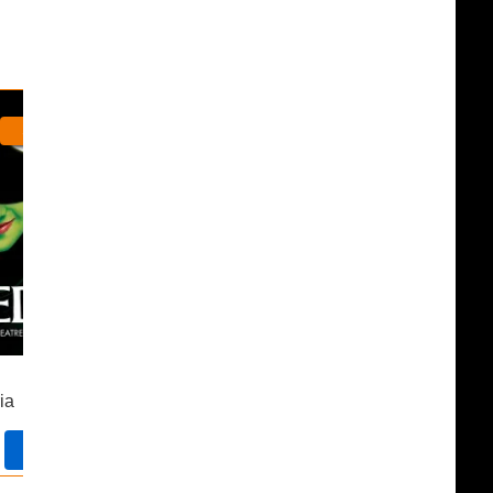
The Great Gatsby
Special Prices
Ouvre le 11 novembre 2026
The Great Gatsby
ia
Théâtre à confirmer
Réserver
Réserver