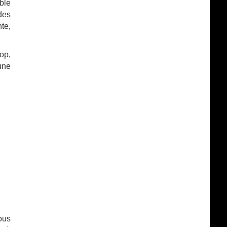
ble
des
te,
op,
une
ous