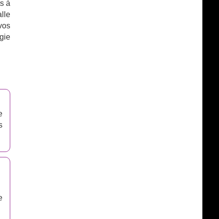
s à
lle
vos
gie
e
s
e