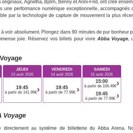
originaux, Agnetha, Björn, Benny et Anni-Frid, ont créé ensem
s fans une performance numérique exceptionnelle, accompagnés 
ible par la technologie de capture de mouvement la plus récen
est à voir absolument. Plongez dans 90 minutes de pur bonheur p
mmense joie. Réservez vos billets pour vivre
Abba Voyage
, 
 Voyage
JEUDI
VENDREDI
SAMEDI
13 août 2026
14 août 2026
15 août 2026
15:00
à partir de 106.49€
19:45
19:45
à partir de 141.99€
à partir de 77.99€
19:45
à partir de 77.99€
 Voyage
e directement au système de billetterie du Abba Arena. N