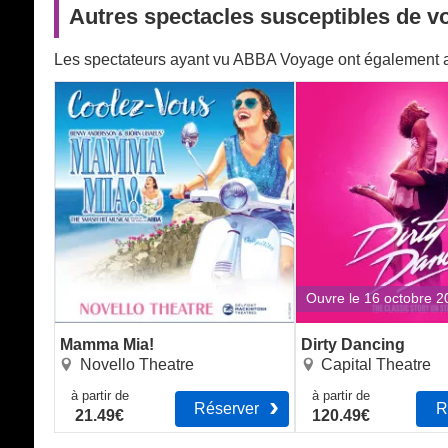
Autres spectacles susceptibles de vo
Les spectateurs ayant vu ABBA Voyage ont également a
Mamma Mia!
Dirty Dancing
Ouvre le 16 octobre 
Mamma Mia!
Dirty Dancing
Novello Theatre
Capital Theatre
à partir de
à partir de
Réserver
R
21.49€
120.49€