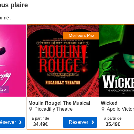
us plaire
imé :
Moulin Rouge! The Musical
Wicked
Meilleurs Prix
2026
Moulin Rouge! The Musical
Wicked
Piccadilly Theatre
Apollo Victor
à partir de
à partir de
éserver
Réserver
34.49€
35.49€