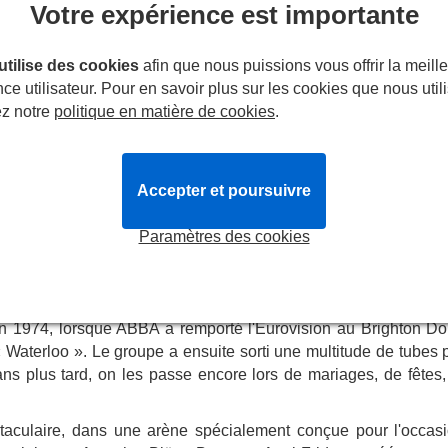
Votre expérience est importante
avant avec
ABBA Voyage
, une expérience révolutionnaire mêl
 les avatars virtuels du groupe légendaire et embarquez pour
t découvrez des anecdotes inédites pour une immersion tota
 utilise des cookies
afin que nous puissions vous offrir la meill
illeur concert d'ABBA jamais vu !
ce utilisateur. Pour en savoir plus sur les cookies que nous util
ez notre
politique en matière de cookies
.
age
tudios à travers le monde pour donner vie aux ABBAtars.
nommée mondiale et lauréat de nombreux prix ,
Wayne McGreg
Accepter et poursuivre
 collaboration a débuté en 2020.
, mais ils ont, là encore, été améliorés numériquement.
Paramètres des cookies
es époustouflants pour mettre en valeur certains des morceaux 
n 1974, lorsque ABBA a remporté l'Eurovision au Brighton D
 Waterloo ». Le groupe a ensuite sorti une multitude de tubes 
ans plus tard, on les passe encore lors de mariages, de fêtes,
taculaire, dans une arène spécialement conçue pour l'occasi