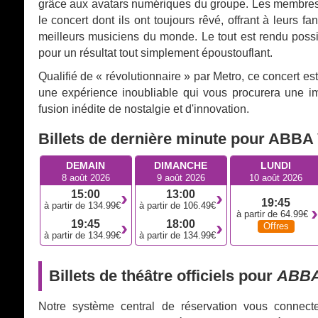
grâce aux avatars numériques du groupe. Les membres 
le concert dont ils ont toujours rêvé, offrant à leur
meilleurs musiciens du monde. Le tout est rendu poss
pour un résultat tout simplement époustouflant.
Qualifié de « révolutionnaire » par Metro, ce concert 
une expérience inoubliable qui vous procurera une i
fusion inédite de nostalgie et d'innovation.
Billets de dernière minute pour ABBA
DEMAIN
DIMANCHE
LUNDI
8 août 2026
9 août 2026
10 août 2026
15:00
13:00
19:45
à partir de 134.99€
à partir de 106.49€
à partir de 64.99€
19:45
18:00
Offres
à partir de 134.99€
à partir de 134.99€
Billets de théâtre officiels pour
ABBA
Notre système central de réservation vous connect