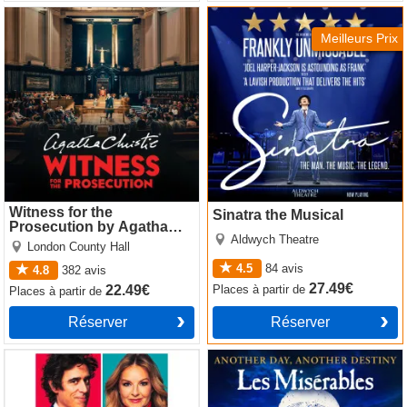
Witness for the Prosecution
Sinatra the Musical
by Agatha Christie
Meilleurs Prix
Witness for the
Sinatra the Musical
Prosecution by Agatha
Aldwych Theatre
Christie
London County Hall
4.5
84
avis
4.8
382
avis
27.49€
Places
à partir de
22.49€
Places
à partir de
Réserver
Réserver
The Truth
Les Miserables