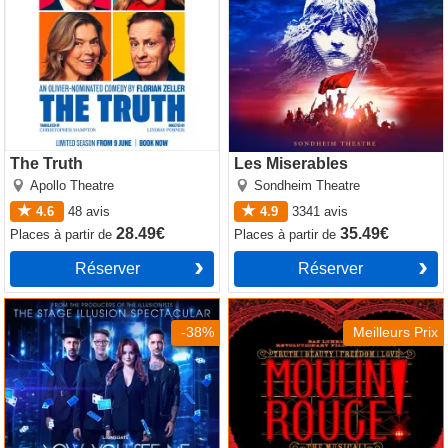
The Truth
Les Miserables
Apollo Theatre
Sondheim Theatre
4.6
48
avis
4.9
3341
avis
28.49€
35.49€
Places
à partir de
Places
à partir de
Réserver
Réserver
Now You See Me
Moulin Rouge! The Musical
-38%
Meilleurs Prix