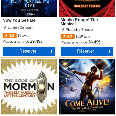
Moulin Rouge! The
Now You See Me
Musical
London Coliseum
Piccadilly Theatre
3.9
16
avis
4.9
1819
avis
29.49€
Places
à partir de
34.49€
Places
à partir de
Réserver
Réserver
The Book of Mormon
Come Alive! The Greatest
Showman Circus Spectacular