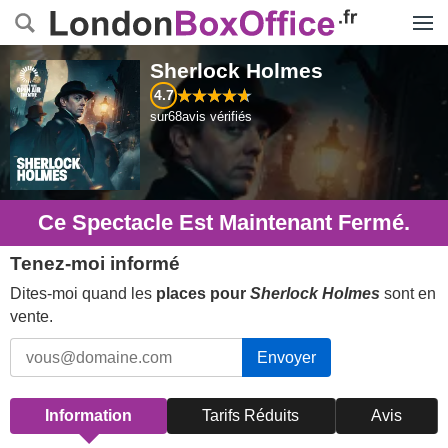
Menu
Sherlock Holmes
4.7
sur
68
avis vérifiés
Ce Spectacle Est Maintenant Fermé.
Tenez-moi informé
Dites-moi quand les
places pour
Sherlock Holmes
sont en
vente.
Envoyer
Information
Tarifs Réduits
Avis