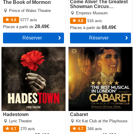
Come Alive! The Greatest
The Book of Mormon
Showman Circus
Prince of Wales Theatre
Spectacular
Empress Museum
4.8
5777
avis
4.8
516
avis
28.49€
Places
à partir de
68.49€
Places
à partir de
Réserver
Réserver
Hadestown
Cabaret
Hadestown
Cabaret
Lyric Theatre
Kit Kat Club at the Playhouse
4.7
270
avis
4.7
344
avis