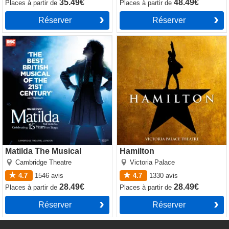
35.49€
48.49€
Places
à partir de
Places
à partir de
Réserver
Réserver
Matilda The Musical
Hamilton
Matilda The Musical
Hamilton
Cambridge Theatre
Victoria Palace
4.7
1546
avis
4.7
1330
avis
28.49€
28.49€
Places
à partir de
Places
à partir de
Réserver
Réserver