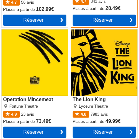
4.7
841
avis
4.7
56
avis
28.49€
Places
à partir de
102.99€
Places
à partir de
Réserver
Réserver
Operation Mincemeat
The Lion King
Operation Mincemeat
The Lion King
Fortune Theatre
Lyceum Theatre
4.9
23
avis
4.8
7983
avis
73.49€
49.99€
Places
à partir de
Places
à partir de
Réserver
Réserver