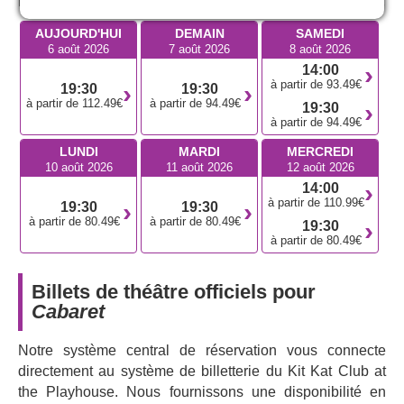
Cara Delevinge
qui rejoignent le groupe en mars pour
AUJOURD'HUI
DEMAIN
SAMEDI
une durée limitée.
6 août 2026
7 août 2026
8 août 2026
Une expérience immersive qui a complètement
14:00
transformé le Playhouse Theatre en un club des
à partir de 93.49€
19:30
19:30
à partir de 112.49€
années 1930 à Berlin.
à partir de 94.49€
19:30
à partir de 94.49€
Ce spectacle est plus qu'une simple comédie
musicale ; c'est un puissant commentaire social sur les
LUNDI
MARDI
MERCREDI
10 août 2026
11 août 2026
12 août 2026
bouleversements politiques et culturels de son
14:00
époque.
à partir de 110.99€
19:30
19:30
à partir de 80.49€
à partir de 80.49€
Les meilleurs talents d'acteur
19:30
à partir de 80.49€
Depuis sa création en 2021,
Cabaret
est réputé pour son
casting de premier ordre, mais ce ne sont pas seulement
Billets de théâtre officiels pour
les personnages principaux qui brillent dans ce
Cabaret
spectacle. Une troupe et une troupe de prologue
permettent également au public de passer une soirée
Notre système central de réservation vous connecte
inoubliable au Kit Kat Club.
directement au système de billetterie du Kit Kat Club at
the Playhouse. Nous fournissons une disponibilité en
Jake Shears
est surtout connu comme le chanteur