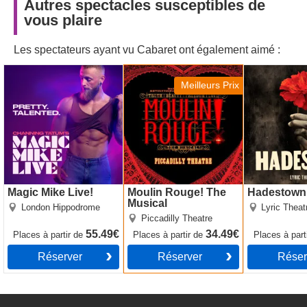
Autres spectacles susceptibles de
encore.
vous plaire
Les spectateurs ayant vu Cabaret ont également aimé :
Magic Mike Live!
Moulin Rouge! The
Hadestown
Musical
Meilleurs Prix
Magic Mike Live!
Moulin Rouge! The
Hadestown
Musical
London Hippodrome
Lyric Theat
Piccadilly Theatre
55.49€
34.49€
Places
à partir de
Places
à partir de
Places
à part
Réserver
Réserver
Réser