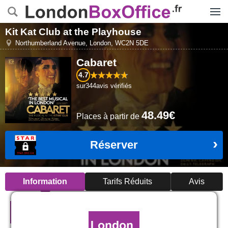
Menu
Kit Kat Club at the Playhouse
Northumberland Avenue
,
London
,
WC2N 5DE
Cabaret
4.7
sur
344
avis vérifiés
48.49€
Places
à partir de
Réserver
Information
Tarifs Réduits
Avis
Cabaret à Londres