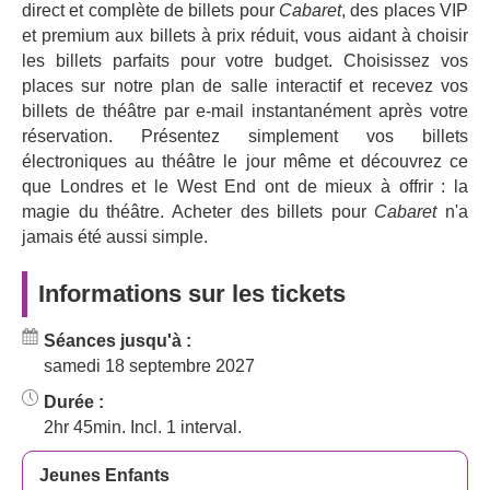
direct et complète de billets pour
Cabaret
, des places VIP
principal des Scissor Sisters et
de Rebecca Lucy Taylor
et premium aux billets à prix réduit, vous aidant à choisir
pour son rôle de Self Esteem. Elle fait ses débuts dans le
les billets parfaits pour votre budget. Choisissez vos
West End.
Luke Treadway
a déjà enchanté le public
places sur notre plan de salle interactif et recevez vos
dans L'
Étrange Incident du Chien pendant la Nuit
et
billets de théâtre par e-mail instantanément après votre
Cara Delevingne
dans
Anna Karénine
.
Taite-Elliot Drew
réservation. Présentez simplement vos billets
travaille sur scène et au cinéma depuis l'obtention de son
électroniques au théâtre le jour même et découvrez ce
diplôme d'art dramatique en 2016, avec notamment des
que Londres et le West End ont de mieux à offrir : la
rôles dans
The Beggars Opera
et
Into The Woods
.
magie du théâtre. Acheter des billets pour
Cabaret
n'a
Michael Ahomka-Lindsay
a quant à lui été nominé aux
jamais été aussi simple.
WhatsOnStage Awards pour sa performance dans la
comédie musicale
Newsies
.
Informations sur les tickets
Cabaret
a été créé en 1966 avec un livret de
Joe
Masteroff
, une musique de
John Kinder
et des paroles
Séances jusqu'à :
de
Fred Ebb
, d'après la pièce de
John van Druten
et les
samedi 18 septembre 2027
récits de Christopher Isherwood. Il a été repris à de
nombreuses reprises : au Lyric Theatre du West End en
Durée :
2006, dans une mise en scène de
Rufus Norris
, et en
2hr 45min. Incl. 1 interval.
2021 au Savoy Theatre, avec une tournée en 2013, 2017
et 2019. Une reprise à Broadway a eu lieu en 2014 et une
Jeunes Enfants