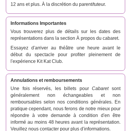
autre dans le West End en 2021. Cette dernière
12 ans et plus. À la discrétion du parent/tuteur.
production a remporté sept Olivier Awards, dont celui de
la meilleure reprise de comédie musicale, et une
production à Broadway est prévue pour 2024.
Informations Importantes
Vous trouverez plus de détails sur les dates des
Réalisé par
Rebecca Frecknall
, les décors et les
représentations dans la section À propos du cabaret.
costumes sont de
Tom Scutt
, la chorégraphie de
Julia
Cheng
, la conception des lumières d'
Isabella Byrd
, la
Essayez d'arriver au théâtre une heure avant le
conception sonore de
Nick Lidster
et la supervision
début du spectacle pour profiter pleinement de
musicale de
Jennifer Whyte
.
l'expérience Kit Kat Club.
Deux histoires captivantes dans une
comédie musicale
Annulations et remboursements
L'histoire nous ramène en 1931, où Sally Bowles, une
Une fois réservés, les billets pour
Cabaret
sont
artiste de boîte de nuit anglaise, travaille au célèbre Kit
généralement non échangeables et non
Kat Club de Berlin. L'intrigue suit sa relation avec
remboursables selon nos conditions générales. En
l'écrivain américain Cliff Bradshaw, une histoire parallèle
pratique cependant, nous ferons de notre mieux pour
poignante sur la propriétaire d'une pension de famille,
répondre à votre demande à condition d'en être
Fraulein Schneider, et son amant juif, Herr Schultz, un
informé au moins 48 heures avant la représentation.
couple qui lutte pour affronter les dangers grandissants
Veuillez nous contacter pour plus d'informations.