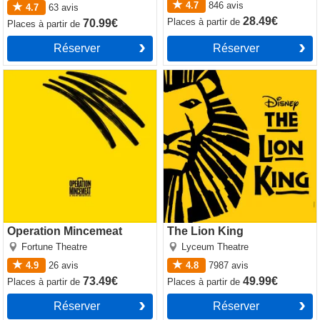
4.7
846
avis
4.7
63
avis
28.49€
Places
à partir de
70.99€
Places
à partir de
Réserver
Réserver
Operation Mincemeat
The Lion King
Operation Mincemeat
The Lion King
Fortune Theatre
Lyceum Theatre
4.9
26
avis
4.8
7987
avis
73.49€
49.99€
Places
à partir de
Places
à partir de
Réserver
Réserver