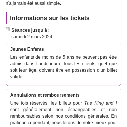
une reprise en 2018 avec une diffusion limitée au
n'a jamais été aussi simple.
Dominion Theatre en 2024.
Informations sur les tickets
Le casting et la création de The King
and I.
Séances jusqu'à :
Dans ce retour passionnant dans le West End, on
samedi 2 mars 2024
retrouve
Helen George
(
Call The Midwife
) et
Darren Lee
dans le rôle du roi.
Jeunes Enfants
Les enfants de moins de 5 ans ne peuvent pas être
La nouvelle reprise de
Le roi et moi
est réalisée par
Bart
admis dans l’auditorium. Tous les clients, quel que
Sher
, lauréat d'un Tony Award (
South Pacific
,
My Fair
soit leur âge, doivent être en possession d'un billet
Lady
). Avec des livres et des paroles de
Oscar
valide.
Hammerstein II
, l'équipe créative comprend la musique
de
Richard Rodgers
, la scénographie de
Michael
Yeargan
et la conception des costumes de
Catherine
Annulations et remboursements
Zuber
, conception d'éclairage de
Donald Holder
, son de
Une fois réservés, les billets pour
The King and I
Scott Lehrer
et orchestrations de
Robert Russell
sont généralement non échangeables et non
Bennet
.
remboursables selon nos conditions générales. En
Réservez des places pour Le Roi et
pratique cependant, nous ferons de notre mieux pour