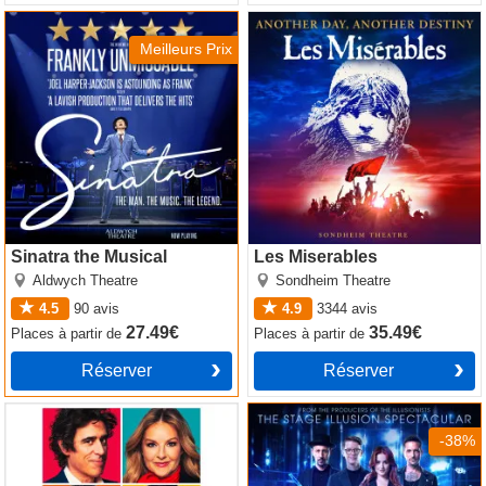
Sinatra the Musical
Les Miserables
Meilleurs Prix
Sinatra the Musical
Les Miserables
Aldwych Theatre
Sondheim Theatre
4.5
90
avis
4.9
3344
avis
27.49€
35.49€
Places
à partir de
Places
à partir de
Réserver
Réserver
The Truth
Now You See Me
-38%