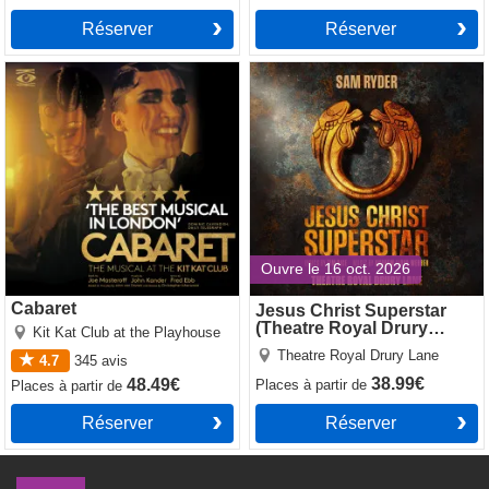
Réserver
Réserver
Cabaret
Jesus Christ Superstar
(Theatre Royal Drury Lane)
Ouvre le 16 oct. 2026
Cabaret
Jesus Christ Superstar
(Theatre Royal Drury
Kit Kat Club at the Playhouse
Lane)
Theatre Royal Drury Lane
4.7
345
avis
38.99€
48.49€
Places
à partir de
Places
à partir de
Réserver
Réserver