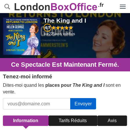
Menu
The King and I
4.7
sur
225
avis vérifiés
Ce Spectacle Est Maintenant Fermé.
Tenez-moi informé
Dites-moi quand les
places pour
The King and I
sont en
vente.
Envoyer
Information
Tarifs Réduits
Avis