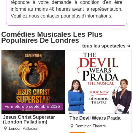
moi.
répondre à votre demande à condition d'en être
informé au moins 48 heures avant la représentation.
Ne manquez pas cette comédie musicale classique de
Veuillez nous contacter pour plus d'informations.
Rodgers et Hammerstein lors de son retour à Londres.
Vous découvrirez des partitions musicales intemporelles,
de magnifiques costumes et une histoire inoubliable.
Comédies Musicales Les Plus
Populaires
De Londres
tous les spectacles
Jesus Christ Superstar
The Devil Wears Prada
(London Palladium)
Fermeture 5 septembre 2026
Jesus Christ Superstar
The Devil Wears Prada
(London Palladium)
Dominion Theatre
London Palladium