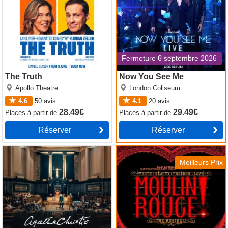
Fermeture 6 septembre 2026
The Truth
Now You See Me
Apollo Theatre
London Coliseum
4.6
50
avis
4.1
20
avis
28.49€
29.49€
Places
à partir de
Places
à partir de
Réserver
Réserver
Witness for the Prosecution
Moulin Rouge! The Musical
by Agatha Christie
Meilleurs Prix