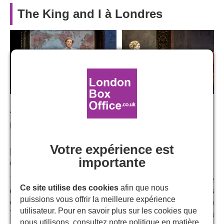
The King and I à Londres
Acteurs:
Helen George
Votre expérience est
Les places pour Le Roi et moi sont
importante
disponibles dès maintenant !
The King and I
revient dans le West End pour une
Ce site utilise des cookies
afin que nous
diffusion limitée en 2024.La reprise musicale de Rodgers
puissions vous offrir la meilleure expérience
et Hammerstein au Lincoln Center Theater, lauréate d'un
utilisateur. Pour en savoir plus sur les cookies que
Tony Award, se dirige vers le Dominion Theatre, après sa
nous utilisons, consultez notre
politique en matière