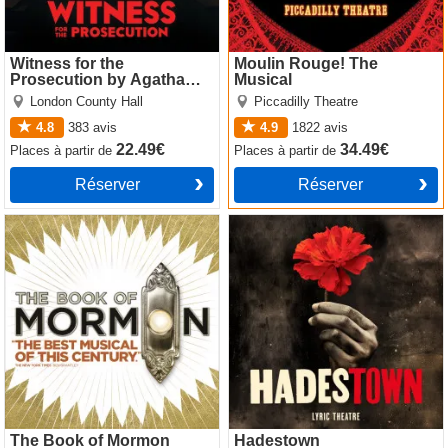
Witness for the
Moulin Rouge! The
Prosecution by Agatha
Musical
Christie
London County Hall
Piccadilly Theatre
4.8
383
avis
4.9
1822
avis
22.49€
34.49€
Places
à partir de
Places
à partir de
Réserver
Réserver
The Book of Mormon
Hadestown
The Book of Mormon
Hadestown