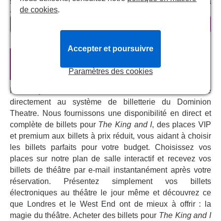
saison record au London Palladium et sa tournée à
de cookies
.
guichets fermés au Royaume-Uni.
voir plus
De quoi parle Le Roi et moi ?
Accepter et poursuivre
La cinquième comédie musicale de l'équipe de Rodgers
Billets de théâtre officiels pour
The
et Hammerstein,
The King and I
est une célèbre comédie
King and I
Paramètres des cookies
musicale créée à Broadway en 1951. Elle raconte
l'histoire d'une enseignante anglaise, Anna Leonowens,
Notre système central de réservation vous connecte
qui se rend au royaume de Siam (aujourd'hui Thaïlande)
directement au système de billetterie du Dominion
dans les années 1860 pour enseigner aux enfants du roi
Theatre. Nous fournissons une disponibilité en direct et
de Siam. La comédie musicale explore le choc culturel et
complète de billets pour
The King and I
, des places VIP
l'évolution de la relation entre Anna et le roi Mongkut. Il
et premium aux billets à prix réduit, vous aidant à choisir
aborde les thèmes de la tradition, de la modernisation et
les billets parfaits pour votre budget. Choisissez vos
de l'amour. Avec des morceaux inoubliables comme
places sur notre plan de salle interactif et recevez vos
« Getting To Know You », « Shall We Dance? » et « I
billets de théâtre par e-mail instantanément après votre
Whistle A Happy Tune »,
The King and I
est un classique
réservation. Présentez simplement vos billets
intemporel et une comédie musicale appréciée des
électroniques au théâtre le jour même et découvrez ce
amateurs de théâtre.
que Londres et le West End ont de mieux à offrir : la
Il revient dans le West End pour la première fois depuis
magie du théâtre. Acheter des billets pour
The King and I