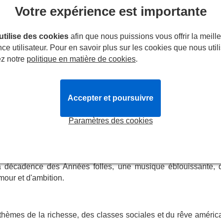
Votre expérience est importante
illeur et se retrouve voisin du mystérieux millionnaire Jay Gat
es dans son manoir de West Egg, fêtes auxquelles il n'assi
 perdu qui vit de l'autre côté de la baie avec son mari infidè
 utilise des cookies
afin que nous puissions vous offrir la meill
acerbe de la faillite morale de la société du XXe siècle et
ce utilisateur. Pour en savoir plus sur les cookies que nous util
ez notre
politique en matière de cookies
.
ptations, du film de Baz Luhrmann avec Leonardo DiCaprio dans
Jamie Muscato, en passant par le spectacle à venir
Gatsby :
ch. Cette nouvelle adaptation mettra en vedette
Rege-Jean P
Accepter et poursuivre
u pour la dernière fois sur scène dans
Le Marchand de Venise
 voir s'approprier le rôle emblématique du charmant mais tragi
Paramètres des cookies
d
(
The Ocean at the End of the Lane
,
Gatsby
) et
Maria Ab
 directeur artistique du Donmar Warehouse,
Michael Longhu
e lieu sera annoncé ultérieurement.
la décadence des Années folles, une musique éblouissante, 
mour et d'ambition.
s thèmes de la richesse, des classes sociales et du rêve améric