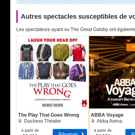
Autres spectacles susceptibles de vo
Les spectateurs ayant vu The Great Gatsby ont égaleme
The Play That Goes Wrong
ABBA Voyage
P
The Play That Goes Wrong
ABBA Voyage
Duchess Theatre
Abba Arena
à partir de
à partir de
Réserver
R