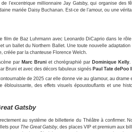
e de l'excentrique millionnaire Jay Gatsby, qui organise des fê
daine mariée Daisy Buchanan. Est-ce de l'amour, ou une vérita
nt le film de Baz Luhrmann avec Leonardo DiCaprio dans le rôle
t un ballet du Northern Ballet. Une toute nouvelle adaptation 
, créée par la chanteuse Florence Welch.
 scène par
Marc Bruni
et chorégraphié par
Dominique Kelly
.
par Bruni et avec des décors fabuleux signés
Paul Tate dePoo II
contournable de 2025 car elle donne vie au glamour, au drame e
blouissante, des effets visuels époustouflants et une histo
reat Gatsby
rectement au système de billetterie du Théâtre à confirmer. N
llets pour
The Great Gatsby
, des places VIP et premium aux bil