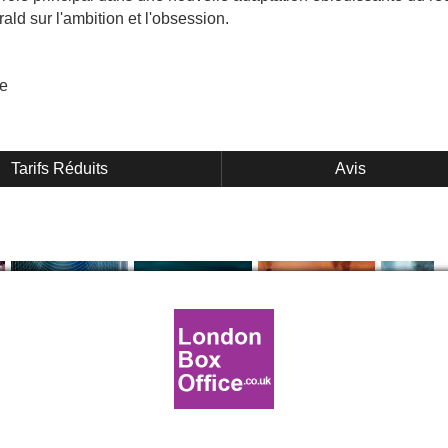
rald sur l'ambition et l'obsession.
e
Tarifs Réduits
Avis
by
arrive sur les scènes londoniennes. Écrit en 1925 par l'écriv
ule à New York pendant les Années folles. Nick Carraway, anc