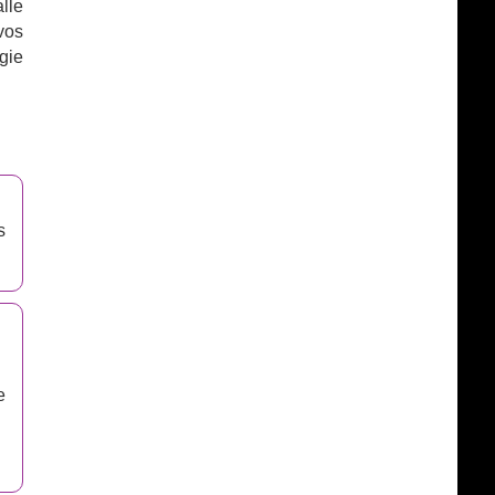
alle
vos
gie
s
e