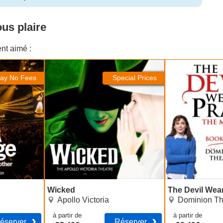
us plaire
nt aimé :
Wicked
The Devil Wear
ay No Fees
Special Prices
Wicked
The Devil Wea
Apollo Victoria
Dominion Th
à partir de
à partir de
éserver
Réserver