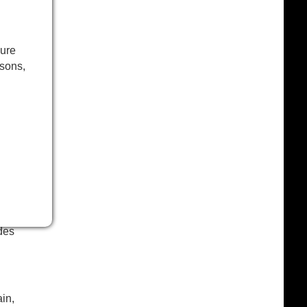
sby.
ste
le,
eure
 sa
isons,
 le
 Un
age
au
que
erg
rst
des
ain,