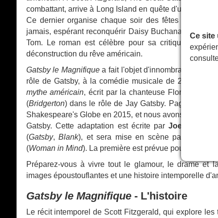
combattant, arrive à Long Island en quête d'un avenir me
Ce dernier organise chaque soir des fêtes somptueus
jamais, espérant reconquérir Daisy Buchanan, son amour
Ce site
Tom. Le roman est célèbre pour sa critique sociale 
expérien
déconstruction du rêve américain.
consult
Gatsby le Magnifique
a fait l'objet d'innombrables ada
rôle de Gatsby, à la comédie musicale de 2025 avec 
mythe américain
, écrit par la chanteuse Florence Wel
(
Bridgerton
) dans le rôle de Jay Gatsby. Page a été v
Shakespeare's Globe en 2015, et nous avons hâte de le
Gatsby. Cette adaptation est écrite par
Joel Horwoo
(
Gatsby
,
Blank
), et sera mise en scène par l'ancien
(
Woman in Mind
). La première est prévue pour 2027 ; l
Préparez-vous à vivre tout le glamour, le drame et 
images époustouflantes et une histoire intemporelle d'a
Gatsby le Magnifique
- L'histoire
Le récit intemporel de Scott Fitzgerald, qui explore le