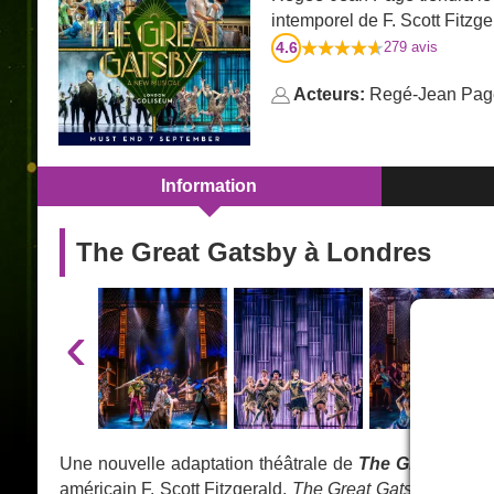
intemporel de F. Scott Fitzge
4.6
279
avis
Acteurs:
Regé-Jean Pag
Information
The Great Gatsby à Londres
‹
Une nouvelle adaptation théâtrale de
The Great Gats
américain F. Scott Fitzgerald,
The Great Gatsby
se déro