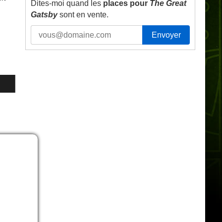
Dites-moi quand les
places pour
The Great
Gatsby
sont en vente.
Envoyer
›
ain
ien