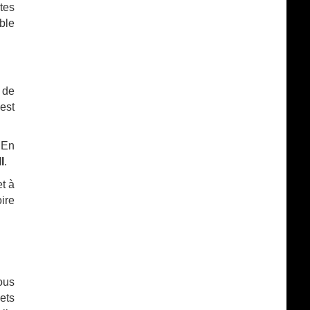
tes
ble
 de
est
 En
I
.
t à
ire
ous
lets