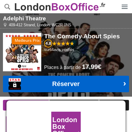
Menu
Adelphi Theatre
409-412 Strand
,
London
,
WC2R 0NS
The Comedy About Spies
Meilleurs Prix
4.8
sur
64
avis vérifiés
17.99€
Places
à partir de
Réserver
Information
Tarifs Réduits
Avis
The Comedy About Spies à
Londres