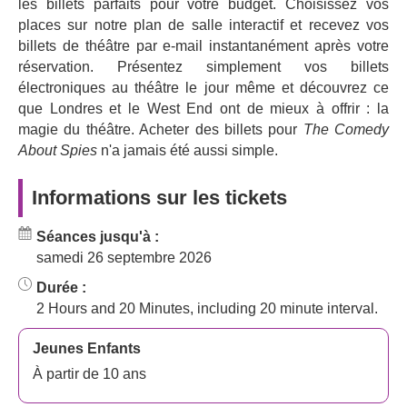
les billets parfaits pour votre budget. Choisissez vos
La fictive Cornley Polytechnic Drama Society s'est fait
places sur notre plan de salle interactif et recevez vos
connaître grâce à
The Play That Goes Wrong
, une pièce
billets de théâtre par e-mail instantanément après votre
primée, et leur série télévisée
The Goes Wrong Show,
réservation. Présentez simplement vos billets
tout aussi populaire, rejoint les productions de Mischief :
électroniques au théâtre le jour même et découvrez ce
The Comedy About A Bank Robbery
,
Magic Goes Wrong
,
que Londres et le West End ont de mieux à offrir : la
Peter Pan Goes Wrong
,
Mind Mangler
et
Mischief Movie
magie du théâtre. Acheter des billets pour
The Comedy
Night
.
About Spies
n'a jamais été aussi simple.
Casting et créations
de The Comedy
About Spies
Informations sur les tickets
The Comedy About Spies
est écrit par les membres
Séances jusqu'à :
originaux de la compagnie Mischief, Henry Lewis et
samedi 26 septembre 2026
Henry Shields, réalisé par
Matt Di Carlo
et produit par
Durée :
Kenny Wax et Stage Presence en association avec Jo
2 Hours and 20 Minutes, including 20 minute interval.
Danvers.
La nouvelle comédie d'espionnage du Mischief Theatre
Jeunes Enfants
est un incontournable pour son mélange hilarant de
À partir de 10 ans
mésaventures chaotiques, de rebondissements
intelligents et d'humour burlesque qui vous fera rire du