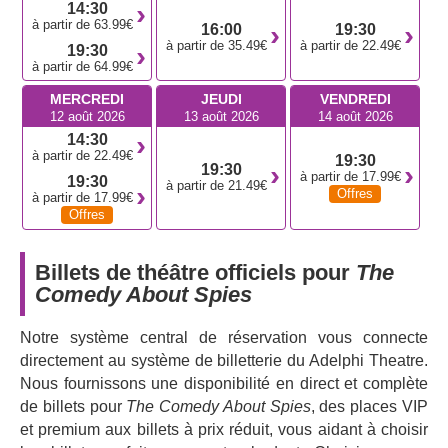
14:30
à partir de 63.99€
Ce thriller comique bourré d'action et d'humour déjanté se
16:00
19:30
à partir de 35.49€
à partir de 22.49€
19:30
déroule dans le Londres des années 1960, où un agent
à partir de 64.99€
britannique dévoyé vole les plans d'une nouvelle arme
top secrète. Des espions de la CIA et du KGB se
MERCREDI
JEUDI
VENDREDI
12 août 2026
13 août 2026
14 août 2026
réunissent à l'hôtel Piccadilly pour trouver la taupe et
14:30
récupérer le dossier. Mais lorsque trois acteurs
à partir de 22.49€
19:30
auditionnant pour le rôle-titre du premier James Bond,
Dr
19:30
à partir de 17.99€
19:30
à partir de 21.49€
No
, arrivent à l'hôtel, les choses commencent à mal
Offres
à partir de 17.99€
tourner. Alors que l'enjeu sur scène atteint son
Offres
paroxysme, les rires aussi.
Mischief Theatre a été fondé en 2008 par
Billets de théâtre officiels pour
Henry Lewis
The
,
Comedy About Spies
Jonathan Sayer
et
Henry Shields
, étudiants à la
London Academy of Music and Dramatic Art. Créant à
l'origine de brillants spectacles comiques improvisés, ils
Notre système central de réservation vous connecte
ont fait leurs premiers pas au théâtre en 2012. Depuis,
directement au système de billetterie du Adelphi Theatre.
leur mélange unique de comédie physique, de
Nous fournissons une disponibilité en direct et complète
dramaturgie brillante, de chorégraphie, de cascades et de
de billets pour
The Comedy About Spies
, des places VIP
gags a toujours rencontré un franc succès.
et premium aux billets à prix réduit, vous aidant à choisir