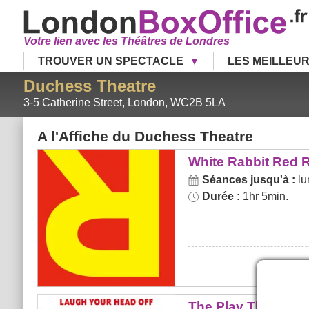
Votre lien avec les Théâtres de Londres
TROUVER UN SPECTACLE
LES MEILLEU
Duchess Theatre
3-5 Catherine Street
,
London
,
WC2B 5LA
A l'Affiche du
Duchess Theatre
White Rabbit Red Rabbit
White Rabbit Red R
Séances jusqu'à :
lu
Durée :
1hr 5min.
The Play That Goes Wrong
The Play That Goe