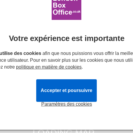
28.49€
scents (89%)
Couples (90%)
i
Votre expérience est importante
manche 3 octobre 2027
erval.
 utilise des cookies
afin que nous puissions vous offrir la meill
ce utilisateur. Pour en savoir plus sur les cookies que nous util
Réserver
Plus d'infos
ez notre
politique en matière de cookies
.
Accepter et poursuivre
Paramètres des cookies