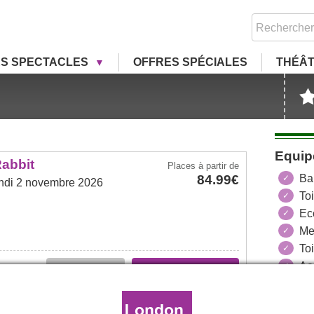
RS SPECTACLES
OFFRES SPÉCIALES
THÉÂ
Equip
abbit
Places
à partir de
84.99€
Ba
ndi 2 novembre 2026
To
Ec
Me
Toi
Acc
Plus d'infos
Bientôt à la vente
Place
s Wrong
Places
à partir de