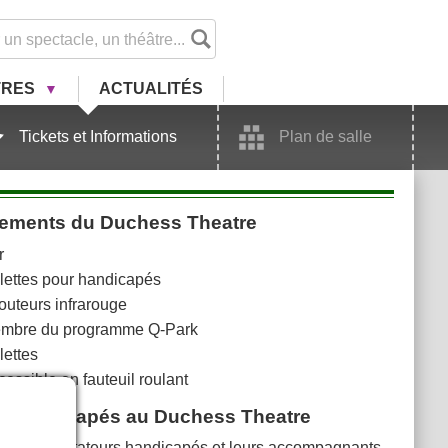
TRES
ACTU
ALITÉ
S
Tickets et Informations
Plan de salle
ements du Duchess Theatre
r
ilettes pour handicapés
outeurs infrarouge
mbre du programme Q-Park
lettes
essible en fauteuil roulant
s Handicapés au Duchess Theatre
Les spectateurs handicapés et leurs accompagnants