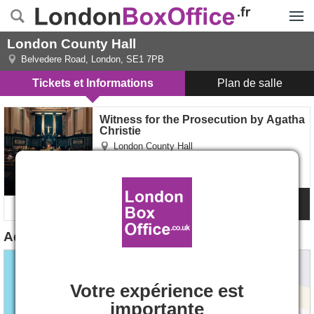
Menu
London County Hall
Belvedere Road
,
London
,
SE1 7PB
Tickets et Informations
Plan de salle
Witness for the Prosecution by Agatha Christie, Londres
Witness for the Prosecution by Agatha
Christie
London County Hall
4.8
381
avis
22.49€
Places
à partir de
Plus D'infos
Adresse du London County Hall
Votre expérience est
importante