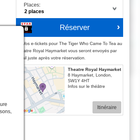
Places:
Réserver
Vos e-tickets pour The Tiger Who Came To Tea au
Theatre Royal Haymarket vous seront envoyés par
email juste après votre réservation.
Theatre Royal Haymarket
 la
8 Haymarket
,
London
,
, sa
SW1Y 4HT
Infos sur le théâtre
uand
e ne
tion
eure
Itinéraire
isons,
 Au
ant
ily