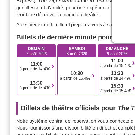
Express),
The Tiger Who Came to Tea
est à la fois 
gentillesse et d'amitié, pour une expérience familiale 
leur faire découvrir la magie du théâtre.
Alors, venez en famille et préparez-vous à savourer un 
Billets de dernière minute pour The 
DEMAIN
SAMEDI
DIMANCHE
7 août 2026
8 août 2026
9 août 2026
11:00
11:00
à partir de 15.49€
à partir de 14.49€
10:30
13:30
à partir de 15.49€
à partir de 14.49€
13:30
15:30
à partir de 15.49€
à partir de 15.49€
Billets de théâtre officiels pour
The T
Notre système central de réservation vous connecte d
Nous fournissons une disponibilité en direct et complèt
premium aux billets à prix réduit, vous aidant à choisi