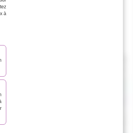
ntez
x à
n
n
à
r