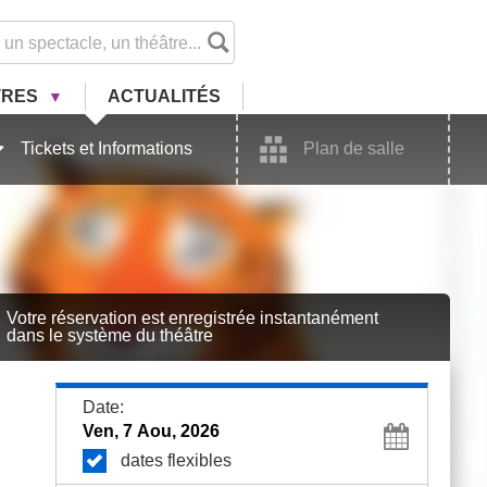
TRES
ACTU
ALITÉ
S
Tickets et Informations
Plan de salle
Votre réservation est enregistrée instantanément
dans le système du théâtre
Date:
dates flexibles