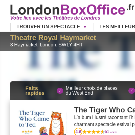
Votre lien avec les Théâtres de Londres
TROUVER UN SPECTACLE
LES MEILLEU
Theatre Royal Haymarket
8 Haymarket
,
London
,
SW1Y 4HT
Faits
Meilleur choix de places
rapides
du West End
The Tiger Who C
L'album illustré racontant l'
charmant spectacle estival po
4.6
51
avis