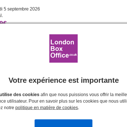
i 5 septembre 2026
l.
49€
Tarifs Réduits
Avis
ondres
ame to Tea
»,
est de nouveau adapté au théâtre. Publié pour
 enfants les plus appréciées de tous les temps. On y suit Sophie
Votre expérience est importante
r le goûter et dévore tout ce qu'elles ont à manger et à boire. Q
 Le lendemain, lorsqu'ils achètent de quoi se restaurer, le tigr
e l'inattendu, de famille et de résilience, qui trouve une adapta
 utilise des cookies
afin que nous puissions vous offrir la meill
ce utilisateur. Pour en savoir plus sur les cookies que nous util
ez notre
politique en matière de cookies
.
est un véritable régal estival pour les enfants de tous âges.
 à reprendre en chœur et, bien sûr, un adorable tigre, attach
ssant
» (Sunday Telegraph) et «
un pur moment de plaisir
» (Da