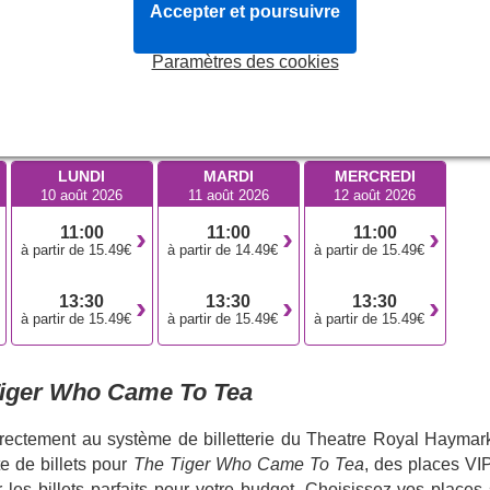
extrêmement divertissant et riche en thèmes forts et en leçons
Accepter et poursuivre
des plus agréables. Adapté aux tout-petits, c'est le moyen idéa
Paramètres des cookies
classique britannique qui prend vie sur scène.
Tiger Who Came To Tea
LUNDI
MARDI
MERCREDI
10 août 2026
11 août 2026
12 août 2026
11:00
11:00
11:00
à partir de 15.49€
à partir de 14.49€
à partir de 15.49€
13:30
13:30
13:30
à partir de 15.49€
à partir de 15.49€
à partir de 15.49€
iger Who Came To Tea
irectement au système de billetterie du Theatre Royal Haymark
e de billets pour
The Tiger Who Came To Tea
, des places VIP
r les billets parfaits pour votre budget. Choisissez vos places