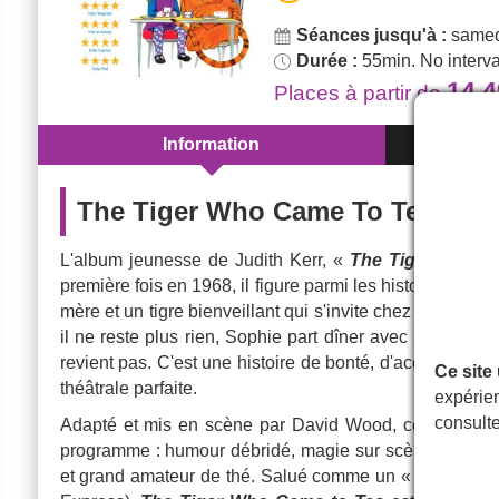
Séances jusqu'à :
samed
Durée :
55min. No interva
14.
Places
à partir de
Information
The Tiger Who Came To Tea à L
L'album jeunesse de Judith Kerr, «
The Tiger Who C
première fois en 1968, il figure parmi les histoires pour
mère et un tigre bienveillant qui s'invite chez elles pou
il ne reste plus rien, Sophie part dîner avec sa famille.
revient pas. C'est une histoire de bonté, d'acceptation d
Ce site
théâtrale parfaite.
expérien
consult
Adapté et mis en scène par David Wood, ce spectacle 
programme : humour débridé, magie sur scène, chansons
et grand amateur de thé. Salué comme un «
talent rugi