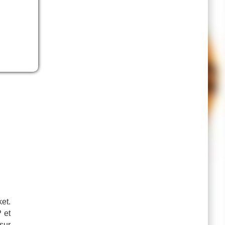
 de
l de
et.
 et
 sur