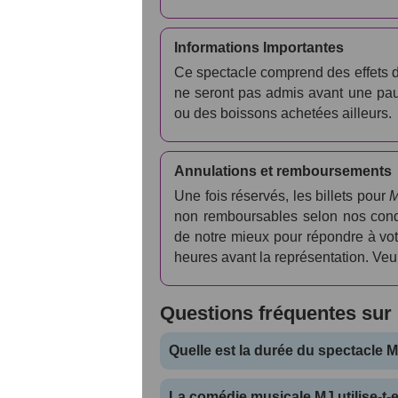
Informations Importantes
Ce spectacle comprend des effets de
ne seront pas admis avant une pause
ou des boissons achetées ailleurs.
Annulations et remboursements
Une fois réservés, les billets pour
M
non remboursables selon nos condi
de notre mieux pour répondre à vo
heures avant la représentation. Veui
Questions fréquentes sur
Quelle est la durée du spectacle 
La comédie musicale MJ utilise-t-e