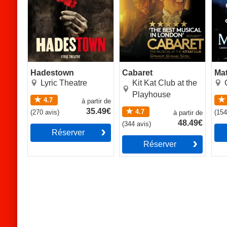
Hadestown
Cabaret
Mat
Lyric Theatre
Kit Kat Club at the
Playhouse
4.7
à partir de
35.49€
4.7
(
270
avis
)
(
15
à partir de
48.49€
(
344
avis
)
Réserver
Réserver