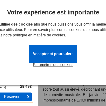
se sont vendus à des millions d'exem
Réserver
dans une toute nouvelle comédie mus
Votre expérience est importante
Le spectacle se concentre sur la cr
Jackson en 1992. Créé par le met
 utilise des cookies
afin que nous puissions vous offrir la meill
 You See Me
lauréat d'un Tony Award, en collabor
ce utilisateur. Pour en savoir plus sur les cookies que nous util
-38%
prix Pulitzer, il s'agit de bien plu
ez notre
politique en matière de cookies
.
originale, contenant plus de 25 cha
mouvements, il révèle également l'espr
ces morceaux.
Accepter et poursuivre
MJ The Musical devait être présenté
victime de la Covid.
Ephraim Sykes
,
Paramètres des cookies
par
Myles Frost
en juin 2021. Lors de
w You See Me
mitigées, mais le public savait qu'il
London Coliseum
Frost,
il a remporté les Tony de la me
3.8
à partir de
et de la meilleure conception sonore. 
29.49€
avis
)
score tout aussi élevé, décrochant 
de comédie musicale. En janvier 2
Réserver
impressionnante de 170,9 millions de 