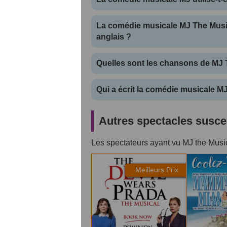
La comédie musicale MJ The Music
anglais ?
Quelles sont les chansons de MJ 
Qui a écrit la comédie musicale M
Autres spectacles suscep
Les spectateurs ayant vu MJ the Musi
The Devil Wears Prada
Mamma Mi
Meilleurs Prix