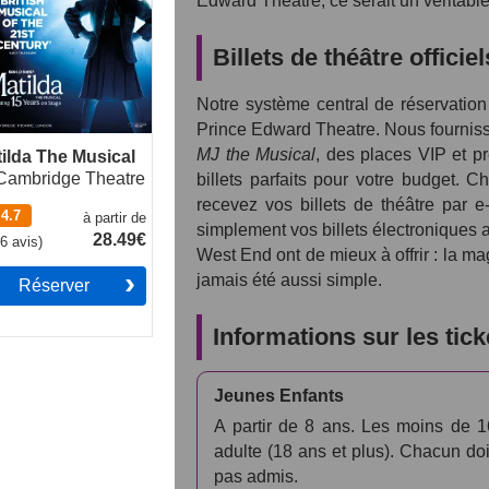
Edward Theatre, ce serait un véritabl
Billets de théâtre offici
Notre système central de réservation
Prince Edward Theatre. Nous fournisso
MJ the Musical
, des places VIP et pr
ilda The Musical
Cambridge Theatre
billets parfaits pour votre budget. C
recevez vos billets de théâtre par e
4.7
à partir de
simplement vos billets électroniques 
28.49€
46
avis
)
West End ont de mieux à offrir : la ma
jamais été aussi simple.
Réserver
Informations sur les tick
Jeunes Enfants
A partir de 8 ans. Les moins de 1
adulte (18 ans et plus). Chacun doi
pas admis.