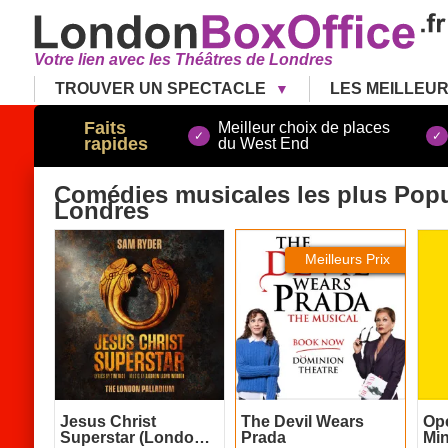
Votre lien avec les Théâtres de Londres
TROUVER UN SPECTACLE
LES MEILLEU
Faits
Meilleur choix de places
rapides
du West End
Comédies musicales les plus Popu
Londres
Jesus Christ Superstar
The Devil Wears Prada
Ope
(London Palladium)
Meilleurs Prix
Jesus Christ
The Devil Wears
Op
Superstar (London
Prada
Mi