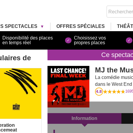
RS SPECTACLES
OFFRES SPÉCIALES
THÉÂ
Disponibilité des places
Choisissez vos
en temps réel
propres places
Ce spectac
laires
de
MJ the Mus
ration Mincemeat
La comédie music
dans le West End 
4.8
169
Information
eration
ncemeat