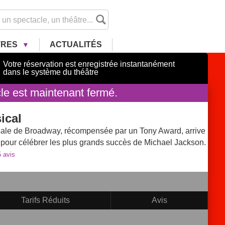
TRES
ACTU
ALITÉ
S
Votre réservation est enregistrée instantanément
dans le système du théâtre
le est maintenant fermé.
ical
ale de Broadway, récompensée par un Tony Award, arrive
pour célébrer les plus grands succès de Michael Jackson.
5
avis
Tarifs Réduits
Avis