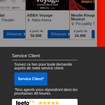
ia!
ABBA Voyage
Moulin Rouge! The
Musical
 Theatre
Abba Arena
Piccadilly Theatr
à partir de
à partir de
Réserver
Réserver
Réser
56.99€
34.49€
Service Client
Suivez ce lien pour toute demande
auprès de notre service client.
Service Client
*
*Nos agents vous répondront dans les
prochaines 48 heures.