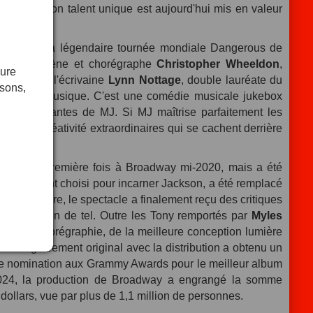
plaires. Son talent unique est aujourd'hui mis en valeur
icale.
éation de la légendaire tournée mondiale Dangerous de
teur en scène et chorégraphe
Christopher Wheeldon
,
eure
ation avec l'écrivaine
Lynn Nottage
, double lauréate du
isons,
s que de la musique. C'est une comédie musicale jukebox
nsons brillantes de MJ. Si MJ maîtrise parfaitement les
it et la créativité extraordinaires qui se cachent derrière
 pour la première fois à Broadway mi-2020, mais a été
 initialement choisi pour incarner Jackson, a été remplacé
 sa première, le spectacle a finalement reçu des critiques
 n'y avait rien de tel. Outre les Tony remportés par
Myles
illeure chorégraphie, de la meilleure conception lumière
L'enregistrement original avec la distribution a obtenu un
une nomination aux Grammy Awards pour le meilleur album
024, la production de Broadway a engrangé la somme
dollars, vue par plus de 1,1 million de personnes.