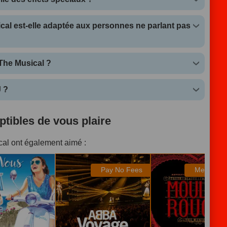
al est-elle adaptée aux personnes ne parlant pas
The Musical ?
J ?
tibles de vous plaire
cal ont également aimé :
a!
ABBA Voyage
Moulin Rouge! The
Musical
Pay No Fees
Meilleurs 