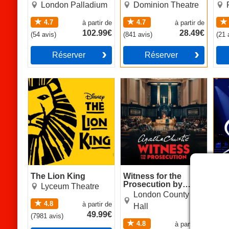
Palladium)
London Palladium
Dominion Theatre
4.7
4.7
à partir de
à partir de
102.99€
28.49€
(
54
avis
)
(
841
avis
)
(
21
Réserver
Réserver
The Lion King
Witness for the
Sina
Prosecution by Agatha
Christie
The Lion King
Witness for the
Sin
Prosecution by
Lyceum Theatre
Agatha Christie
London County
4.8
à partir de
Hall
49.99€
(
7981
avis
)
(
83
4.8
à partir de