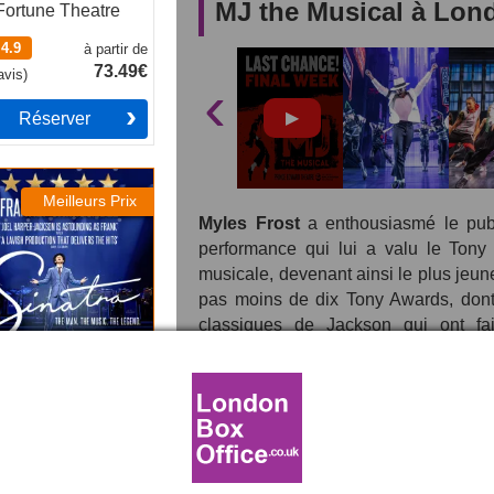
MJ the Musical à Lon
Fortune Theatre
4.9
à partir de
73.49€
avis
)
‹
Réserver
tra the Musical
Meilleurs Prix
Myles Frost
a enthousiasmé le pub
performance qui lui a valu le Tony
musicale, devenant ainsi le plus jeune
pas moins de dix Tony Awards, dont 
classiques de Jackson qui ont fait
incomparables de Michael Jackson su
atra the Musical
Découvrez la vie, l'esprit 
Aldwych Theatre
Jackson
4.5
à partir de
Michael Jackson
était l'un des arti
27.49€
avis
)
danseur ont fait de lui une légende, 