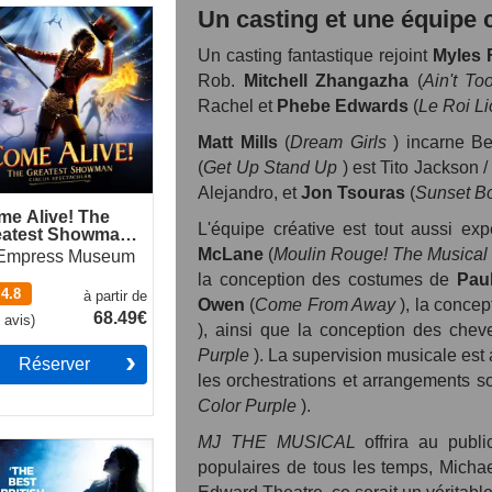
e Alive! The
Un casting et une équipe 
atest Showman
cus Spectacular
Un casting fantastique rejoint
Myles 
Rob.
Mitchell Zhangazha
(
Ain't To
Rachel et
Phebe Edwards
(
Le Roi L
Matt Mills
(
Dream Girls
) incarne Be
(
Get Up Stand Up
) est Tito Jackson 
Alejandro, et
Jon Tsouras
(
Sunset B
me Alive! The
L'équipe créative est tout aussi e
eatest Showman
cus Spectacular
McLane
(
Moulin Rouge! The Musical
Empress Museum
la conception des costumes de
Paul
4.8
à partir de
Owen
(
Come From Away
), la concep
68.49€
6
avis
)
), ainsi que la conception des che
Purple
). La supervision musicale est
Réserver
les orchestrations et arrangements s
Color Purple
).
MJ THE MUSICAL
offrira au publi
ilda The Musical
populaires de tous les temps, Micha