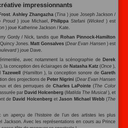
créative impressionnants
Frost
.
Ashley Zhangazha
(
Tina
) joue Joseph Jackson /
o Proud
) joue Michael,
Philippa
Stefani (
Wicked
) est
ion
) joue Katherine Jackson / Kate.
rry Gordy / Nick, tandis que
Rohan Pinnock-Hamilton
/ Quincy Jones.
Matt Gonsalves
(
Dear Evan Hansen
) est
oulevard
) joue Dave.
xpérimentée, avec notamment la scénographie de
Derek
), la conception des éclairages de
Natasha Katz
(
Once
),
 Tazewell
(
Hamilton
), la conception sonore de
Gareth
tion des projections de
Peter Nigrini
(
Dear Evan Hansen
veux et des perruques de
Charles LaPointe
(
The Color
 assurée par
David Holcenberg
(
Matilda The Musical
), et
ont de
David Holcenberg
et
Jason Michael Webb
(
The
c un aperçu de l'histoire de l'un des artistes les plus
el Jackson. Avec les représentations en cours au Prince