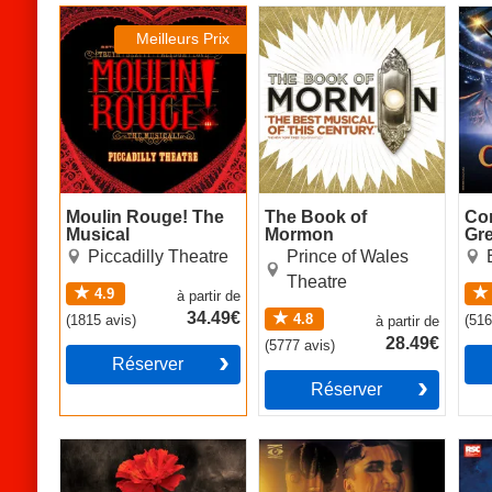
Moulin Rouge! The
The Book of Mormon
Com
Musical
Gre
Meilleurs Prix
Cir
Moulin Rouge! The
The Book of
Co
Musical
Mormon
Gr
Cir
Piccadilly Theatre
Prince of Wales
Theatre
4.9
à partir de
34.49€
4.8
(
1815
avis
)
(
51
à partir de
28.49€
(
5777
avis
)
Réserver
Réserver
Hadestown
Cabaret
Mat