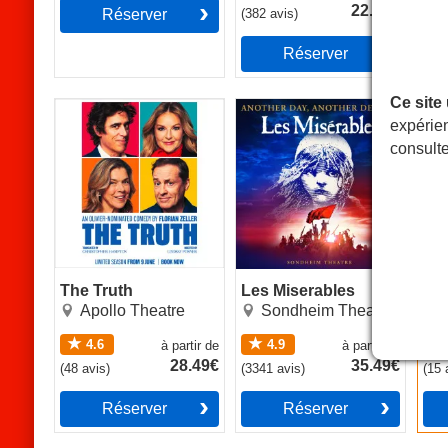
22.49€
Réserver
(
382
avis
)
Réserver
Ce site
The Truth
Les Miserables
Now
expérien
consult
The Truth
Les Miserables
No
Apollo Theatre
Sondheim Theatre
4.6
4.9
à partir de
à partir de
28.49€
35.49€
(
48
avis
)
(
3341
avis
)
(
15
Réserver
Réserver