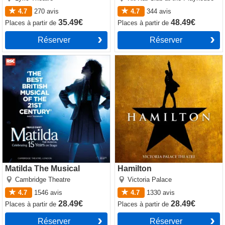
4.7
270
avis
4.7
344
avis
35.49€
48.49€
Places
à partir de
Places
à partir de
Réserver
Réserver
Matilda The Musical
Hamilton
Matilda The Musical
Hamilton
Cambridge Theatre
Victoria Palace
4.7
1546
avis
4.7
1330
avis
28.49€
28.49€
Places
à partir de
Places
à partir de
Réserver
Réserver