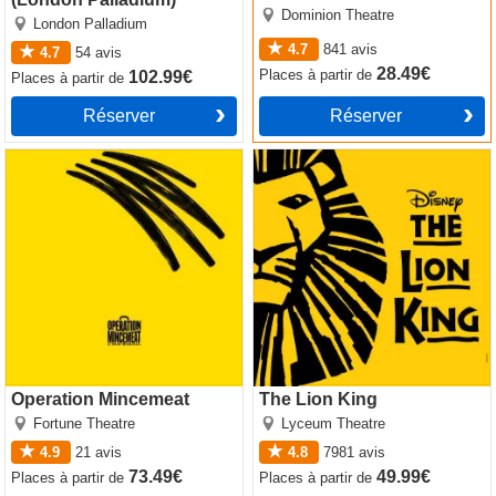
Dominion Theatre
London Palladium
4.7
841
avis
4.7
54
avis
28.49€
Places
à partir de
102.99€
Places
à partir de
Réserver
Réserver
Operation Mincemeat
The Lion King
Operation Mincemeat
The Lion King
Fortune Theatre
Lyceum Theatre
4.9
21
avis
4.8
7981
avis
73.49€
49.99€
Places
à partir de
Places
à partir de