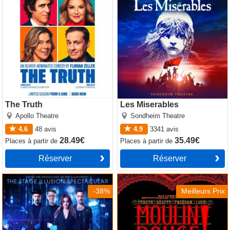
The Truth
Les Miserables
Apollo Theatre
Sondheim Theatre
4.6
48
avis
4.9
3341
avis
28.49€
35.49€
Places
à partir de
Places
à partir de
Réserver
Réserver
Now You See Me
Moulin Rouge! The Musical
-38%
Meilleurs Prix