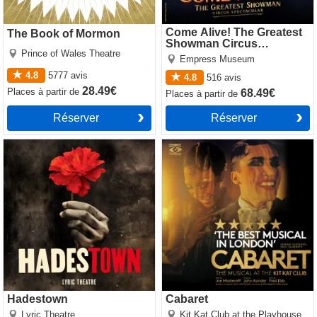
Come Alive! The Greatest
The Book of Mormon
Showman Circus
Prince of Wales Theatre
Spectacular
Empress Museum
4.8
5777
avis
4.8
516
avis
28.49€
Places
à partir de
68.49€
Places
à partir de
Réserver
Réserver
Hadestown
Cabaret
Hadestown
Cabaret
Lyric Theatre
Kit Kat Club at the Playhouse