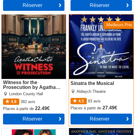
Réserver
Réserver
Witness for the Prosecution
Sinatra the Musical
by Agatha Christie
Meilleurs Prix
Witness for the
Sinatra the Musical
Prosecution by Agatha
Aldwych Theatre
Christie
London County Hall
4.5
83
avis
4.8
382
avis
27.49€
Places
à partir de
22.49€
Places
à partir de
Réserver
Réserver
The Truth
Les Miserables