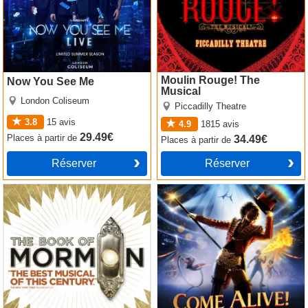
Moulin Rouge! The
Now You See Me
Musical
London Coliseum
Piccadilly Theatre
3.8
15
avis
4.9
1815
avis
29.49€
Places
à partir de
34.49€
Places
à partir de
Réserver
Réserver
The Book of Mormon
Come Alive! The Greatest
Showman Circus Spectacular