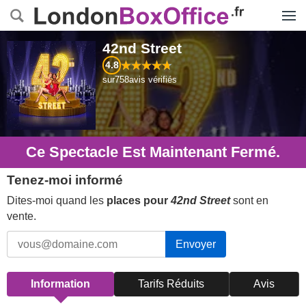
Menu
42nd Street
4.8
sur
758
avis vérifiés
Ce Spectacle Est Maintenant Fermé.
Tenez-moi informé
Dites-moi quand les
places pour
42nd Street
sont en
vente.
Envoyer
Information
Tarifs Réduits
Avis