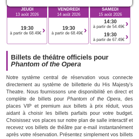
l’intrigue tourne autour d’une silhouette légendaire et
JEUDI
VENDREDI
SAMEDI
terrifiante qui émerge des profondeurs de l'opéra de Paris
13 août 2026
14 août 2026
15 août 2026
pour incarner le mythique
fantôme de l'opéra
.
14:30
à partir de 54.49€
Terriblement convaincant, porté par des décors, des
19:30
19:30
à partir de 68.49€
à partir de 68.49€
costumes et des effets spéciaux des plus somptueux du
19:30
à partir de 67.49€
West End, Phantom of the Opera est un vrai phénomène
musical. Après la première mondiale au Her Majesty's
Theatre à Londres en 1986, ce spectacle a été joué près
Billets de théâtre officiels pour
de 10 000 fois à Londres seulement. Il a ému le public de
Phantom of the Opera
quatre-vingt-dix villes partout dans le monde et remporté
plus de cinquante récompenses de l'industrie du théâtre.
Notre système central de réservation vous connecte
directement au système de billetterie du His Majesty's
Attention : la vue depuis les côtés du Grand Circle (grand
Theatre. Nous fournissons une disponibilité en direct et
balcon) est limitée sur les côtés de la scène. Les rangées
complète de billets pour
Phantom of the Opera
, des
les plus éloignées de l’orchestre et du Royal Circle
places VIP et premium aux billets à prix réduit, vous
(balcon royal) ont une vue limitée.
aidant à choisir les billets parfaits pour votre budget.
Choisissez vos places sur notre plan de salle interactif et
recevez vos billets de théâtre par e-mail instantanément
après votre réservation. Présentez simplement vos billets