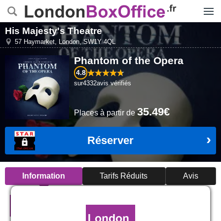
Menu
His Majesty's Theatre
57 Haymarket
,
London
,
SW1Y 4QL
Phantom of the Opera
4.8
sur
4332
avis vérifiés
35.49€
Places
à partir de
Réserver
Information
Tarifs Réduits
Avis
Phantom of the Opera à Londres