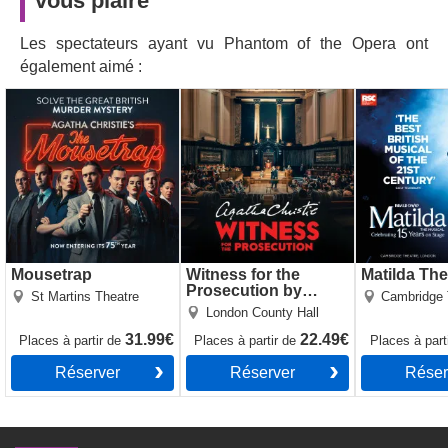
vous plaire
Les spectateurs ayant vu Phantom of the Opera ont
également aimé :
Mousetrap
Witness for the
Matilda The 
Prosecution by Agatha
Christie
Mousetrap
Witness for the
Matilda The
Prosecution by
St Martins Theatre
Cambridge 
Agatha Christie
London County Hall
31.99€
22.49€
Places
à partir de
Places
à partir de
Places
à part
Réserver
Réserver
Réser